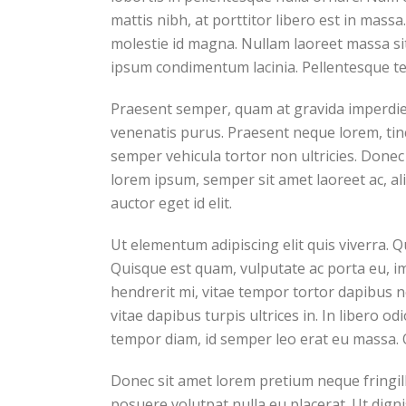
mattis nibh, at porttitor libero est in mass
molestie id magna. Nullam laoreet massa sit
ipsum condimentum lacinia. Pellentesque t
Praesent semper, quam at gravida imperdiet,
venenatis purus. Praesent neque lorem, tincid
semper vehicula tortor non ultricies. Donec
lorem ipsum, semper sit amet laoreet ac, al
auctor eget id elit.
Ut elementum adipiscing elit quis viverra. 
Quisque est quam, vulputate ac porta eu, im
hendrerit mi, vitae tempor tortor dapibus 
vitae dapibus turpis ultrices in. In libero od
tempor diam, id semper leo erat eu massa. 
Donec sit amet lorem pretium neque fringil
posuere volutpat nulla eu placerat. Ut dign