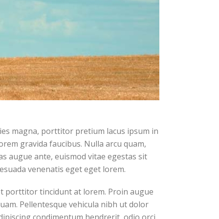
ies magna, porttitor pretium lacus ipsum in
orem gravida faucibus. Nulla arcu quam,
nas augue ante, euismod vitae egestas sit
lesuada venenatis eget eget lorem.
porttitor tincidunt at lorem. Proin augue
iquam. Pellentesque vehicula nibh ut dolor
dipiscing condimentum hendrerit, odio orci