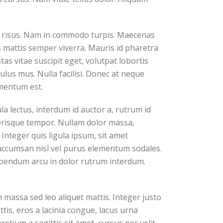
ar risus. Nam in commodo turpis. Maecenas
s mattis semper viverra. Mauris id pharetra
tas vitae suscipit eget, volutpat lobortis
lus mus. Nulla facilisi. Donec at neque
rmentum est.
a lectus, interdum id auctor a, rutrum id
elerisque tempor. Nullam dolor massa,
Integer quis ligula ipsum, sit amet
a accumsan nisl vel purus elementum sodales.
bibendum arcu in dolor rutrum interdum.
n massa sed leo aliquet mattis. Integer justo
tis, eros a lacinia congue, lacus urna