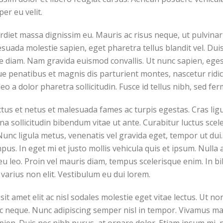
per eu velit.
perdiet massa dignissim eu. Mauris ac risus neque, ut pulvin
suada molestie sapien, eget pharetra tellus blandit vel. Dui
ique diam. Nam gravida euismod convallis. Ut nunc sapien, eges
ue penatibus et magnis dis parturient montes, nascetur ridicu
eo a dolor pharetra sollicitudin. Fusce id tellus nibh, sed fe
tus et netus et malesuada fames ac turpis egestas. Cras ligul
agna sollicitudin bibendum vitae ut ante. Curabitur luctus sc
unc ligula metus, venenatis vel gravida eget, tempor ut dui. 
pus. In eget mi et justo mollis vehicula quis et ipsum. Null
eu leo. Proin vel mauris diam, tempus scelerisque enim. In 
varius non elit. Vestibulum eu dui lorem.
it amet elit ac nisl sodales molestie eget vitae lectus. Ut no
ac neque. Nunc adipiscing semper nisl in tempor. Vivamus mat