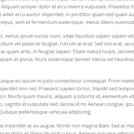
a. Aliquam semper dolor id arcu viverra vulputate. Phasellus l
 amet arcu auctor imperdiet. In porttitor quam sed quam auc
empus, sem et fermentum scelerisque, metus libero euismod 
 metus ipsum luctus nunc, vitae faucibus sapien sapien vita
unt vel placerat feugiat, rutrum ac erat. Sed nisl erat, iacu
 ac quam ante, in feugiat sapien. Etiam massa turpis, laoreet
iquam at purus. Nunc scelerisque laoreet metus vel faucibus
Quisque eu ipsum in justo consectetur consequat. Proin male
perdiet non nisl. Praesent sapien tortor, blandit sed tempor
non. Morbi quam mauris, aliquam a lobortis id, elementum v
io, sagittis id vulputate sed, lacinia id mi. Aenean congue, ips
Quisque pellentesque vehicula adipiscing.
la imperdiet ac eu augue. Morbi non magna diam. Sed ac mass
issim dolor et libero feugiat cursus. Aenean posuere vehicula