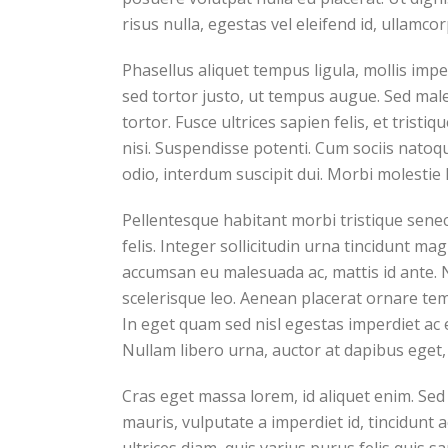
risus nulla, egestas vel eleifend id, ullamcor
Phasellus aliquet tempus ligula, mollis im
sed tortor justo, ut tempus augue. Sed male
tortor. Fusce ultrices sapien felis, et trist
nisi. Suspendisse potenti. Cum sociis natoq
odio, interdum suscipit dui. Morbi molestie l
Pellentesque habitant morbi tristique senec
felis. Integer sollicitudin urna tincidunt m
accumsan eu malesuada ac, mattis id ante. N
scelerisque leo. Aenean placerat ornare tem
In eget quam sed nisl egestas imperdiet ac 
Nullam libero urna, auctor at dapibus eget, 
Cras eget massa lorem, id aliquet enim. Sed s
mauris, vulputate a imperdiet id, tincidunt 