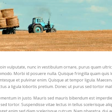
oin vulputate, nunc in vestibulum ornare, purus quam ultric
odo. Morbi id posuere nulla. Quisque fringilla quam quis l
ellentesque et pulvinar enim. Quisque at tempor ligula. Maece
tus a ligula lobortis pretium. Donec ut purus sed tortor ma
ementum in justo. Mauris sed mauris bibendum est imperdiet 
sed tortor. Suspendisse vitae lectus in tellus scelerisque al
 eget enim sed diam scelerisque rutrum. Nam pharetra, dui a